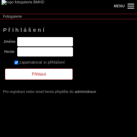
MENU
Fotogalerie
Přihlášení
Jméno
Heslo
zapamatovat si přihlášení
Pro registraci nebo reset hesla přejděte do
administrace
.