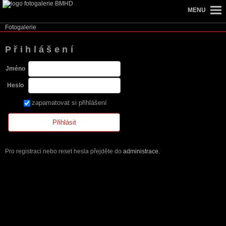
MENU
Fotogalerie
Přihlášení
Jméno
Heslo
zapamatovat si přihlášení
Pro registraci nebo reset hesla přejděte do
administrace
.