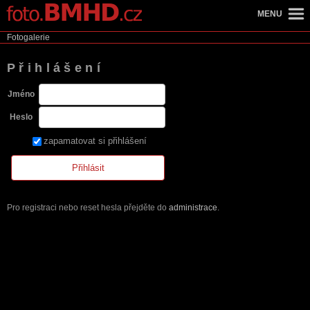
MENU
Fotogalerie
Přihlášení
Jméno
Heslo
zapamatovat si přihlášení
Pro registraci nebo reset hesla přejděte do
administrace
.