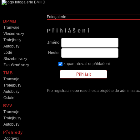
Fotogalerie
DPMB
Tramvaje
Přihlášení
Vlečné vozy
Trolejbusy
Jméno
Autobusy
Lodě
Heslo
Služební vozy
zapamatovat si přihlášení
Zkoušené vozy
TMB
Tramvaje
Trolejbusy
Pro registraci nebo reset hesla přejděte do
administra
Autobusy
Ostatní
BVV
Tramvaje
Trolejbusy
Autobusy
Přehledy
Dopravci