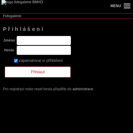
MENU
Fotogalerie
Přihlášení
Jméno
Heslo
zapamatovat si přihlášení
Pro registraci nebo reset hesla přejděte do
administrace
.