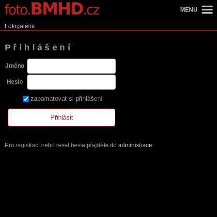
MENU
Fotogalerie
Přihlášení
Jméno
Heslo
zapamatovat si přihlášení
Pro registraci nebo reset hesla přejděte do
administrace
.