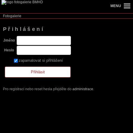
MENU
Fotogalerie
Přihlášení
Jméno
Heslo
zapamatovat si přihlášení
Pro registraci nebo reset hesla přejděte do
administrace
.