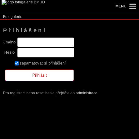
MENU
Fotogalerie
Přihlášení
Jméno
Heslo
zapamatovat si přihlášení
Pro registraci nebo reset hesla přejděte do
administrace
.