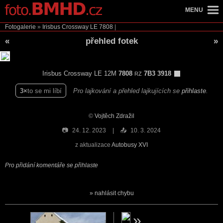
MENU
Fotogalerie
»
Irisbus Crossway LE
7808
|
«
přehled fotek
»
Irisbus Crossway LE 12M
7808
7B3 3918
RZ
3
to se mi líbí
Pro lajkování a přehled lajkujících se
přihlaste
.
©
Vojtěch Zdražil
📷
24. 12. 2023
📤
10. 3. 2024
z aktualizace
Autobusy XVI
Pro přidání komentáře se přihlaste
nahlásit chybu