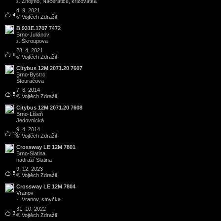
Znojmo, Načeratice, křižovatka
z.
4. 9. 2021
4
© Vojtěch Zdražil
B 931E.1707 7472
Brno
-
Juliánov
Škroupova
z.
28. 4. 2021
6
© Vojtěch Zdražil
Citybus 12M 2071.20 7607
Brno
-
Bystrc
Štouračova
7. 6. 2014
5
© Vojtěch Zdražil
Citybus 12M 2071.20 7608
Brno
-
Líšeň
Jedovnická
9. 4. 2014
13
© Vojtěch Zdražil
Crossway LE 12M 7801
Brno
-
Slatina
nádraží Slatina
9. 12. 2023
5
© Vojtěch Zdražil
Crossway LE 12M 7804
Vranov
Vranov, smyčka
z.
31. 10. 2022
3
© Vojtěch Zdražil