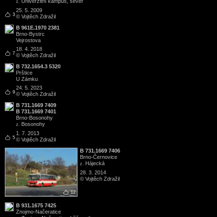
Univerzitní kampus, sever
z.
25. 5. 2009
3
© Vojtěch Zdražil
B 961E.1970 2381
Brno
-
Bystrc
Vejrostova
18. 4. 2018
7
© Vojtěch Zdražil
B 732.1654.3 5320
Prštice
U Zámku
24. 5. 2023
9
© Vojtěch Zdražil
B 731.1669 7409
B 731.1669 7401
Brno
-
Bosonohy
Bosonohy
z.
1. 7. 2013
5
© Vojtěch Zdražil
B 731.1669 7406
Brno
-
Černovice
Hájecká
z.
28. 3. 2014
© Vojtěch Zdražil
12
B 931.1675 7425
Znojmo
-
Načeratice