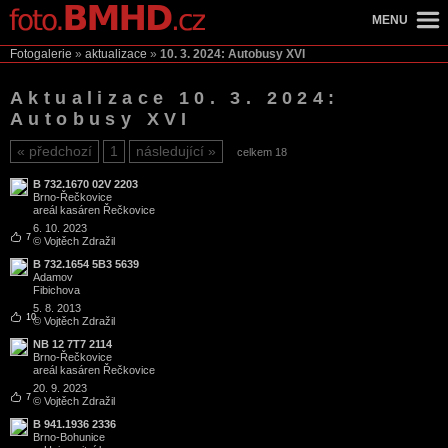
MENU
Fotogalerie
»
aktualizace
»
10. 3. 2024: Autobusy XVI
Aktualizace 10. 3. 2024:
Autobusy XVI
předchozí
1
následující
celkem 18
B 732.1670 02V 2203
Brno
-
Řečkovice
areál kasáren Řečkovice
6. 10. 2023
7
© Vojtěch Zdražil
B 732.1654 5B3 5639
Adamov
Fibichova
5. 8. 2013
10
© Vojtěch Zdražil
NB 12 7T7 2114
Brno
-
Řečkovice
areál kasáren Řečkovice
20. 9. 2023
7
© Vojtěch Zdražil
B 941.1936 2336
Brno
-
Bohunice