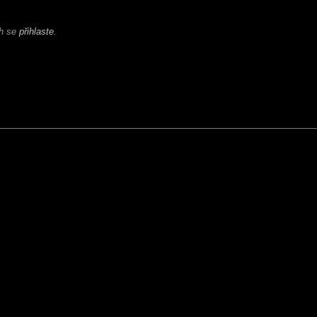
ch se
přihlaste
.