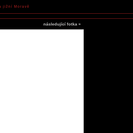
a jižní Moravě
následující fotka
»