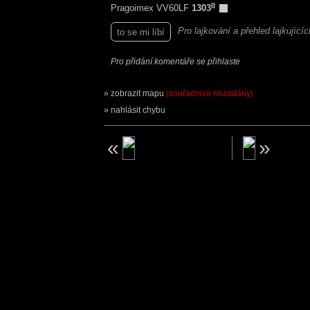
II
Pragoimex VV60LF
1303
Pro lajkování a přehled lajkující
to se mi líbí
Pro přidání komentáře se přihlaste
zobrazit mapu
(souřadnice nezadány)
nahlásit chybu