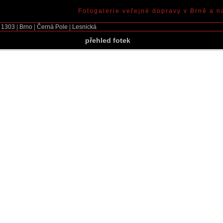
Fotogalerie veřejné dopravy v Brně a n
1303
|
Brno
|
Černá Pole
|
Lesnická
přehled fotek