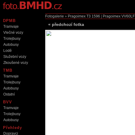
Fotogalerie
»
Pragoimex T3
1596
|
Pragoimex VV60LF
DPMB
«
předchozí fotka
Tramvaje
Vlečné vozy
Trolejbusy
Autobusy
Lodě
Služební vozy
Zkoušené vozy
TMB
Tramvaje
Trolejbusy
Autobusy
Ostatní
BVV
Tramvaje
Trolejbusy
Autobusy
Přehledy
Dopravci