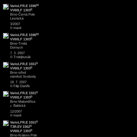
III
VarioLFR.E 1596
II
VV60LF 1303
Brno
-
Černá Pole
Lesnická
3/2007
© manil
III
VarioLFR.E 1596
II
VV60LF 1303
Brno
-
Trnitá
Dornych
7. 3. 2007
© Trolejbusák
II
VarioLFR.E 1551
II
VV60LF 1303
Brno
-
střed
náměstí Svobody
18. 7. 2007
© Filip Daněk
II
VarioLFR.E 1551
II
VV60LF 1303
Brno
-
Maloměřice
Babická
z.
12/2007
© manil
II
VarioLFR.E 1551
II
T3R.EV 1562
II
VV60LF 1303
Brno
-
Královo Pole