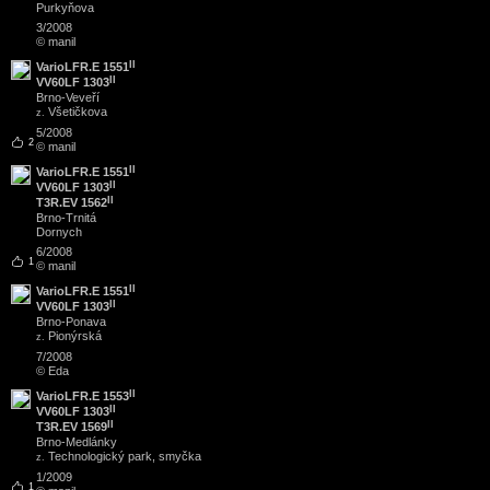
Purkyňova
3/2008
© manil
II
VarioLFR.E 1551
II
VV60LF 1303
Brno
-
Veveří
Všetičkova
z.
5/2008
2
© manil
II
VarioLFR.E 1551
II
VV60LF 1303
II
T3R.EV 1562
Brno
-
Trnitá
Dornych
6/2008
1
© manil
II
VarioLFR.E 1551
II
VV60LF 1303
Brno
-
Ponava
Pionýrská
z.
7/2008
© Eda
II
VarioLFR.E 1553
II
VV60LF 1303
II
T3R.EV 1569
Brno
-
Medlánky
Technologický park, smyčka
z.
1/2009
1