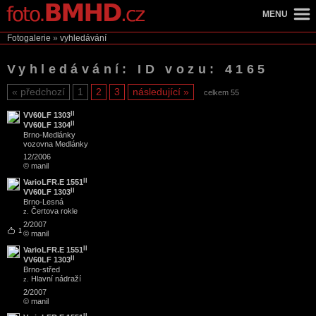
MENU
Fotogalerie
»
vyhledávání
Vyhledávání: ID vozu: 4165
předchozí
1
2
3
následující
celkem 55
II
VV60LF 1303
II
VV60LF 1304
Brno
-
Medlánky
vozovna Medlánky
12/2006
© manil
II
VarioLFR.E 1551
II
VV60LF 1303
Brno
-
Lesná
Čertova rokle
z.
2/2007
1
© manil
II
VarioLFR.E 1551
II
VV60LF 1303
Brno
-
střed
Hlavní nádraží
z.
2/2007
© manil
II