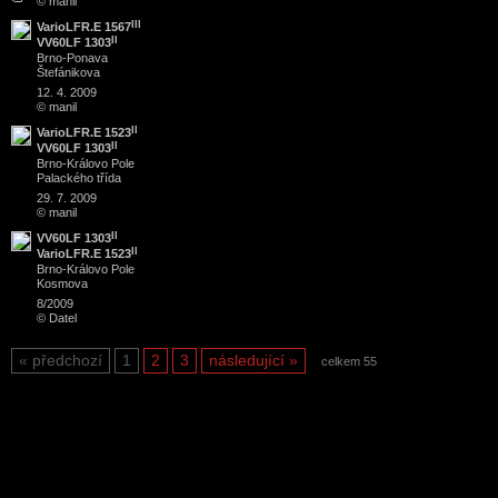
© manil
III
VarioLFR.E 1567
II
VV60LF 1303
Brno
-
Ponava
Štefánikova
12. 4. 2009
© manil
II
VarioLFR.E 1523
II
VV60LF 1303
Brno
-
Královo Pole
Palackého třída
29. 7. 2009
© manil
II
VV60LF 1303
II
VarioLFR.E 1523
Brno
-
Královo Pole
Kosmova
8/2009
© Datel
předchozí
1
2
3
následující
celkem 55