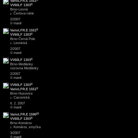
VarioLFR.E 1551
II
VV60LF 1303
Brno
-
Lesná
Čertova rokle
z.
2/2007
© manil
II
VarioLFR.E 1551
II
VV60LF 1303
Brno
-
Černá Pole
Lesnická
z.
2/2007
© manil
II
VV60LF 1303
Brno
-
Medlánky
vozovna Medlánky
2/2007
© manil
II
VV60LF 1303
II
VarioLFR.E 1551
Brno
-
Husovice
Cacovická
z.
6. 2. 2007
© manil
III
VarioLFR.E 1596
II
VV60LF 1303
Brno
-
Komárov
Komárov, smyčka
z.
3/2007
© manil