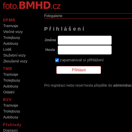
Fotogalerie
DPMB
Tramvaje
Přihlášení
Vlečné vozy
Trolejbusy
Jméno
Autobusy
Lodě
Heslo
Služební vozy
zapamatovat si přihlášení
Zkoušené vozy
TMB
Tramvaje
Trolejbusy
Pro registraci nebo reset hesla přejděte do
administra
Autobusy
Ostatní
BVV
Tramvaje
Trolejbusy
Autobusy
Přehledy
Dopravci