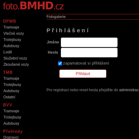
Fotogalerie
DPMB
Tramvaje
Přihlášení
Vlečné vozy
Trolejbusy
Jméno
Autobusy
Lodě
Heslo
Služební vozy
zapamatovat si přihlášení
Zkoušené vozy
TMB
Tramvaje
Trolejbusy
Pro registraci nebo reset hesla přejděte do
administra
Autobusy
Ostatní
BVV
Tramvaje
Trolejbusy
Autobusy
Přehledy
Dopravci