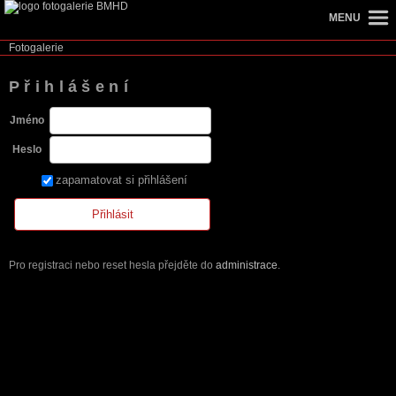
MENU
Fotogalerie
Přihlášení
Jméno
Heslo
zapamatovat si přihlášení
Pro registraci nebo reset hesla přejděte do
administrace
.