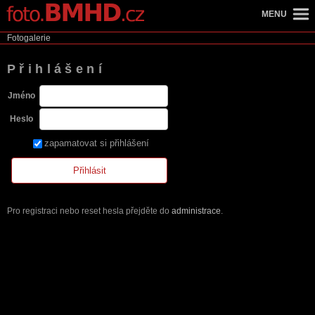
MENU
Fotogalerie
Přihlášení
Jméno
Heslo
zapamatovat si přihlášení
Pro registraci nebo reset hesla přejděte do
administrace
.