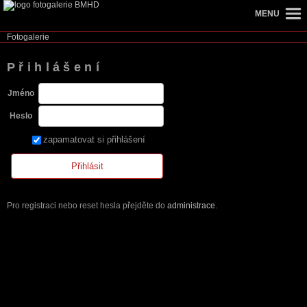
MENU
Fotogalerie
Přihlášení
Jméno
Heslo
zapamatovat si přihlášení
Pro registraci nebo reset hesla přejděte do
administrace
.