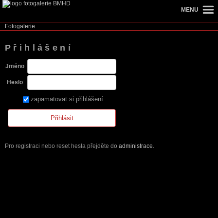
MENU
Fotogalerie
Přihlášení
Jméno
Heslo
zapamatovat si přihlášení
Pro registraci nebo reset hesla přejděte do
administrace
.