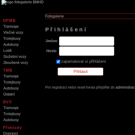
Fotogalerie
DPMB
Tramvaje
Přihlášení
Vlečné vozy
Trolejbusy
Jméno
Autobusy
Lodě
Heslo
Služební vozy
zapamatovat si přihlášení
Zkoušené vozy
TMB
Tramvaje
Trolejbusy
Pro registraci nebo reset hesla přejděte do
administra
Autobusy
Ostatní
BVV
Tramvaje
Trolejbusy
Autobusy
Přehledy
Dopravci