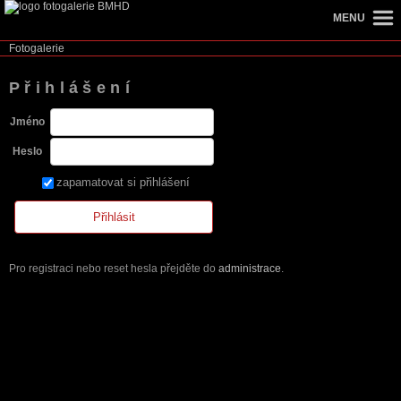
MENU
Fotogalerie
Přihlášení
Jméno
Heslo
zapamatovat si přihlášení
Pro registraci nebo reset hesla přejděte do
administrace
.