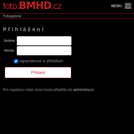
MENU
Fotogalerie
Přihlášení
Jméno
Heslo
zapamatovat si přihlášení
Pro registraci nebo reset hesla přejděte do
administrace
.