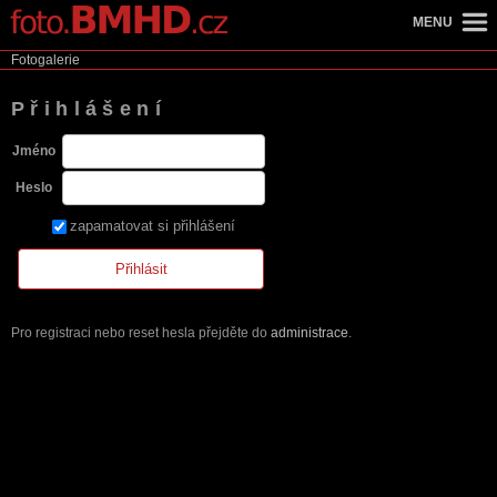
MENU
Fotogalerie
Přihlášení
Jméno
Heslo
zapamatovat si přihlášení
Pro registraci nebo reset hesla přejděte do
administrace
.