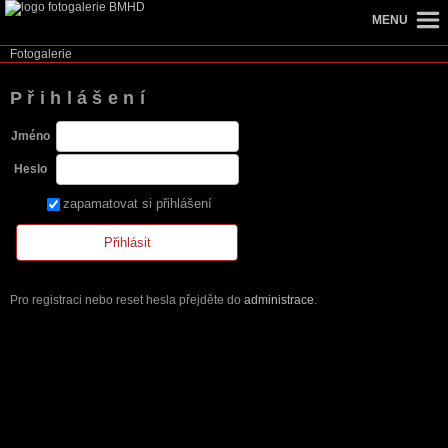
MENU
Fotogalerie
Přihlášení
Jméno
Heslo
zapamatovat si přihlášení
Pro registraci nebo reset hesla přejděte do
administrace
.