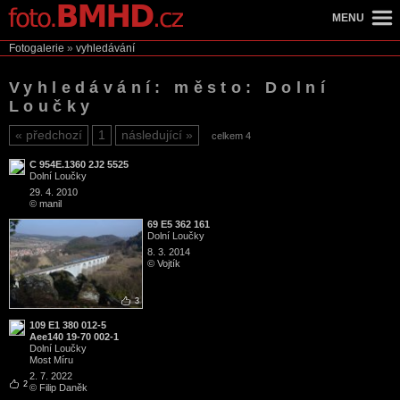
MENU
Fotogalerie
»
vyhledávání
Vyhledávání: město: Dolní
Loučky
předchozí
1
následující
celkem 4
C 954E.1360 2J2 5525
Dolní Loučky
29. 4. 2010
© manil
69 E5 362 161
Dolní Loučky
8. 3. 2014
© Vojtík
3
109 E1 380 012-5
Aee140 19-70 002-1
Dolní Loučky
Most Míru
2. 7. 2022
2
© Filip Daněk