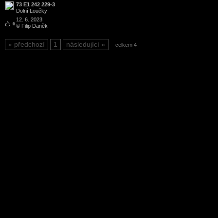
73 E1 242 229-3
Dolní Loučky
12. 6. 2023
6
© Filip Daněk
předchozí
1
následující
celkem 4