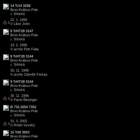
14 Tr14 3258
Brno
-
Královo Pole
Srbská
z.
22. 1. 1995
1
© Libor John
9 TrHT28 3147
Brno
-
Královo Pole
Srbská
z.
19. 2. 1995
© archiv Petr Fiala
9 TrHT28 3144
Brno
-
Královo Pole
Srbská
z.
30. 11. 1996
© archiv Zdeněk Farkas
9 TrHT28 3144
Brno
-
Královo Pole
Srbská
z.
30. 11. 1996
1
© Pavel Šlesinger
B 732.1654 7352
Brno
-
Královo Pole
Srbská
z.
31. 3. 2002
1
© Robin Vysoký
15 TrM 3503
Brno
-
Královo Pole