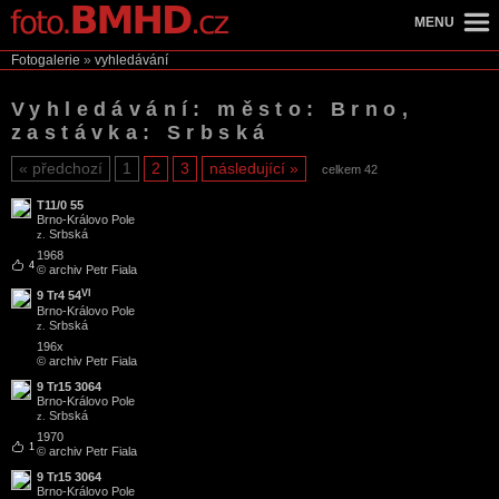
MENU
Fotogalerie
»
vyhledávání
Vyhledávání: město: Brno,
zastávka: Srbská
předchozí
1
2
3
následující
celkem 42
T11/0 55
Brno
-
Královo Pole
Srbská
z.
1968
4
© archiv Petr Fiala
VI
9 Tr4 54
Brno
-
Královo Pole
Srbská
z.
196x
© archiv Petr Fiala
9 Tr15 3064
Brno
-
Královo Pole
Srbská
z.
1970
1
© archiv Petr Fiala
9 Tr15 3064
Brno
-
Královo Pole