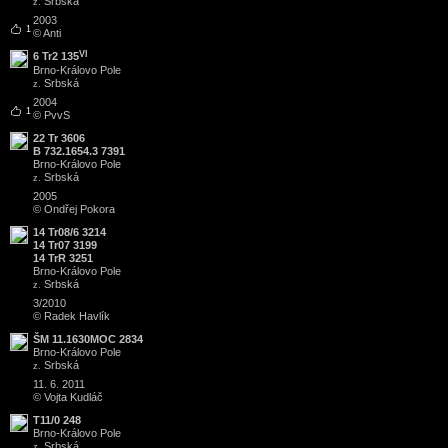
Srbská
z.
2003
1
© Anti
VI
6 Tr2 135
Brno
-
Královo Pole
Srbská
z.
2004
1
© PvvS
22 Tr 3606
B 732.1654.3 7391
Brno
-
Královo Pole
Srbská
z.
2005
© Ondřej Pokora
14 Tr08/6 3214
14 Tr07 3199
14 TrR 3251
Brno
-
Královo Pole
Srbská
z.
3/2010
© Radek Havlík
ŠM 11.1630MOC 2834
Brno
-
Královo Pole
Srbská
z.
11. 6. 2011
© Vojta Kudláč
T11/0 248
Brno
-
Královo Pole
Srbská
z.