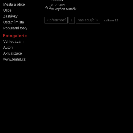
Města a obce
8. 7. 2021
2
© Vojtěch Minařík
Ulice
Zastávky
předchozí
1
následující
celkem 12
Ostatní místa
Populární fotky
Fotogalerie
Vyhledávání
Autoři
Aktualizace
www.bmhd.cz