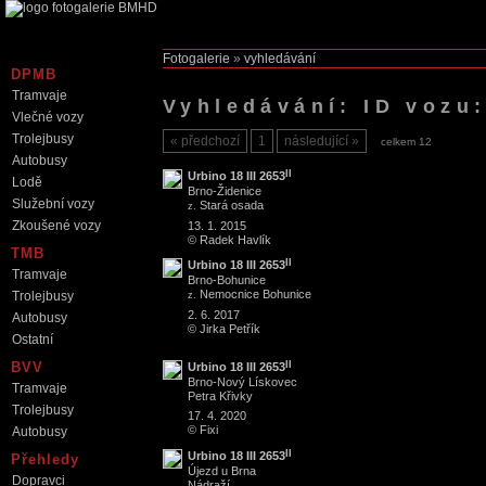
Fotogalerie
»
vyhledávání
DPMB
Tramvaje
Vyhledávání: ID vozu
Vlečné vozy
Trolejbusy
předchozí
1
následující
celkem 12
Autobusy
II
Urbino 18 III 2653
Lodě
Brno
-
Židenice
Služební vozy
Stará osada
z.
Zkoušené vozy
13. 1. 2015
© Radek Havlík
TMB
II
Urbino 18 III 2653
Tramvaje
Brno
-
Bohunice
Nemocnice Bohunice
Trolejbusy
z.
2. 6. 2017
Autobusy
© Jirka Petřík
Ostatní
II
BVV
Urbino 18 III 2653
Brno
-
Nový Lískovec
Tramvaje
Petra Křivky
Trolejbusy
17. 4. 2020
© Fixi
Autobusy
II
Urbino 18 III 2653
Přehledy
Újezd u Brna
Dopravci
Nádraží