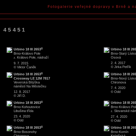
Fotogalerie veřejné dopravy v Brně a n
: 45451
II
Urbino 18 III 2653
Urbino 18 III 26
Brno
-
Královo Pole
Brno
-
Starý Lísk
Královo Pole, nádraží
Osová
z.
2. 4. 2017
9. 7. 2015
© Jirka Petřík
© Viktor Čaněk
II
Urbino 18 III 2653
Urbino 18 III 26
Crossway LE 12M 7817
Brno
-
Nový Lísk
Veverská Bítýška
Chironova
náměstí Na Městečku
7. 4. 2020
12. 8. 2017
© Odd
© Jiří D.
II
Urbino 18 III 2653
Urbino 18 III 26
Brno
-
Kohoutovice
Brno
-
Královo Pol
Libušina třída
Slovanské nám
z.
23. 4. 2020
27. 4. 2020
© Odd
© Odd
II
Urbino 18 III 2653
Urbino 18 III 26
Brno
-
Bosonohy
Brno
-
Komín
Chironova
Kníničská