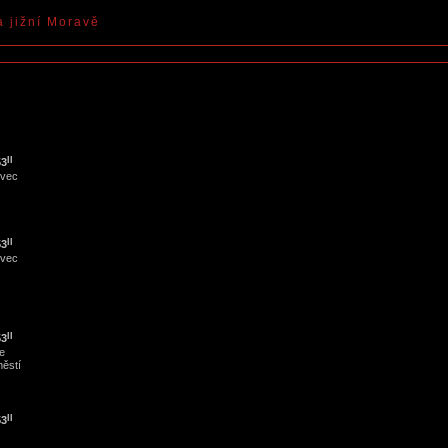
a jižní Moravě
II
53
ovec
II
53
ovec
II
53
e
ěstí
II
53