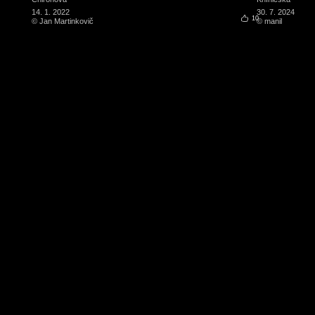
14. 1. 2022
30. 7. 2024
10
© Jan Martinkovič
© manil