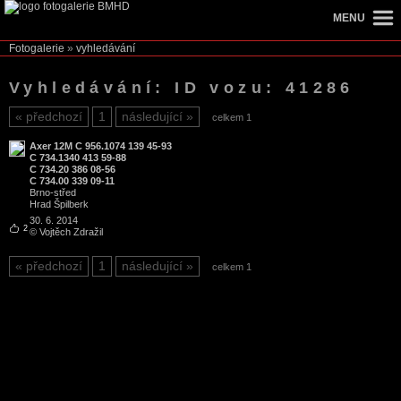
MENU
Fotogalerie
»
vyhledávání
Vyhledávání: ID vozu: 41286
předchozí
1
následující
celkem 1
Axer 12M C 956.1074 139 45-93
C 734.1340 413 59-88
C 734.20 386 08-56
C 734.00 339 09-11
Brno
-
střed
Hrad Špilberk
30. 6. 2014
2
© Vojtěch Zdražil
předchozí
1
následující
celkem 1