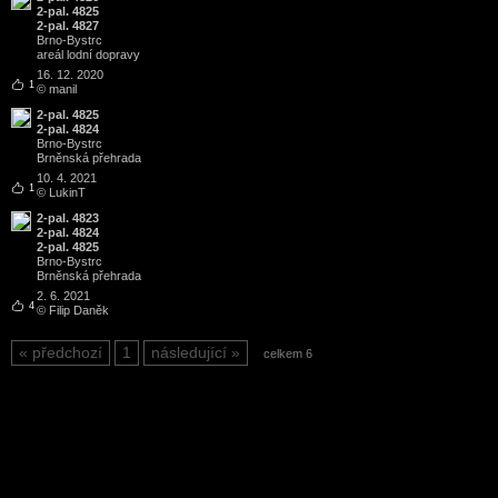
2-pal. 4825
2-pal. 4827
Brno
-
Bystrc
areál lodní dopravy
16. 12. 2020
1
© manil
2-pal. 4825
2-pal. 4824
Brno
-
Bystrc
Brněnská přehrada
10. 4. 2021
1
© LukinT
2-pal. 4823
2-pal. 4824
2-pal. 4825
Brno
-
Bystrc
Brněnská přehrada
2. 6. 2021
4
© Filip Daněk
předchozí
1
následující
celkem 6