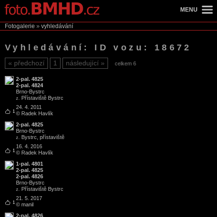
MENU
Fotogalerie
»
vyhledávání
Vyhledávání: ID vozu: 18672
předchozí
1
následující
celkem 6
2-pal. 4825
2-pal. 4824
Brno
-
Bystrc
Přístaviště Bystrc
z.
24. 4. 2011
1
© Radek Havlík
2-pal. 4825
Brno
-
Bystrc
Bystrc, přístaviště
z.
16. 4. 2016
1
© Radek Havlík
1-pal. 4801
2-pal. 4825
2-pal. 4826
Brno
-
Bystrc
Přístaviště Bystrc
z.
21. 5. 2017
1
© manil
2-pal. 4826