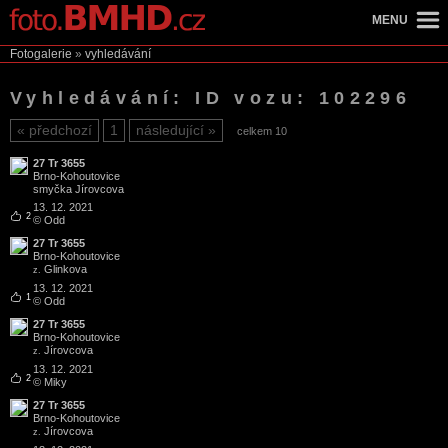
MENU
Fotogalerie
»
vyhledávání
Vyhledávání: ID vozu: 102296
předchozí
1
následující
celkem 10
27 Tr 3655
Brno
-
Kohoutovice
smyčka Jírovcova
13. 12. 2021
2
© Odd
27 Tr 3655
Brno
-
Kohoutovice
Glinkova
z.
13. 12. 2021
1
© Odd
27 Tr 3655
Brno
-
Kohoutovice
Jírovcova
z.
13. 12. 2021
2
© Miky
27 Tr 3655
Brno
-
Kohoutovice
Jírovcova
z.