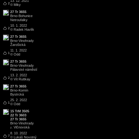
13. 12. 2021
2
© Miky
27 Tr 3655
Brno
-
Bohunice
Netroufalky
10. 1. 2022
2
© Radek Havlík
27 Tr 3655
Brno
-
Vinohrady
Žarošická
11. 1. 2022
1
© Odd
27 Tr 3655
Brno
-
Vinohrady
Pálavské náměstí
13. 2. 2022
2
© Vít Ruttkay
27 Tr 3655
Brno
-
Komín
Bystrcká
25. 2. 2022
1
© Odd
15 TrM 3505
22 Tr 3603
27 Tr 3655
Brno
-
Vinohrady
Vlčnovská
z.
8. 10. 2022
7
© Lukáš Novotný