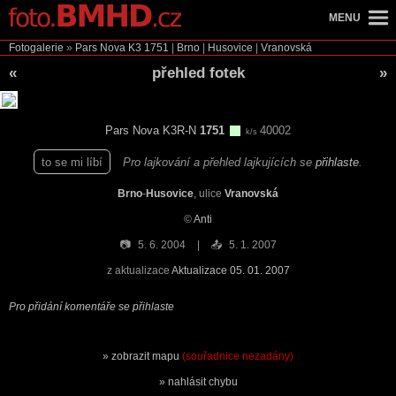
MENU
Fotogalerie
»
Pars Nova K3
1751
|
Brno
|
Husovice
|
Vranovská
«
přehled fotek
»
Pars Nova K3R-N
1751
40002
k/s
to se mi líbí
Pro lajkování a přehled lajkujících se
přihlaste
.
Brno
-
Husovice
, ulice
Vranovská
©
Anti
📷
5. 6. 2004
📤
5. 1. 2007
z aktualizace
Aktualizace 05. 01. 2007
Pro přidání komentáře se přihlaste
zobrazit mapu
(souřadnice nezadány)
nahlásit chybu