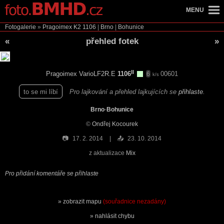
MENU
Fotogalerie
»
Pragoimex K2
1106
|
Brno
|
Bohunice
«
přehled fotek
»
II
Pragoimex VarioLF2R.E
1106
00601
6
k/s
to se mi líbí
Pro lajkování a přehled lajkujících se
přihlaste
.
Brno
-
Bohunice
©
Ondřej Kocourek
📷
17. 2. 2014
📤
23. 10. 2014
z aktualizace
Mix
Pro přidání komentáře se přihlaste
zobrazit mapu
(souřadnice nezadány)
nahlásit chybu