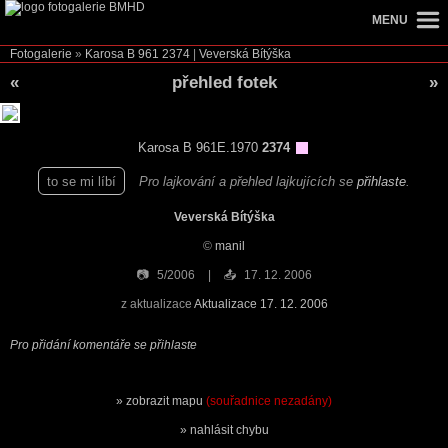
MENU
Fotogalerie
»
Karosa B 961
2374
|
Veverská Bítýška
«
přehled fotek
»
Karosa B 961E.1970
2374
to se mi líbí
Pro lajkování a přehled lajkujících se
přihlaste
.
Veverská Bítýška
©
manil
📷
5/2006
📤
17. 12. 2006
z aktualizace
Aktualizace 17. 12. 2006
Pro přidání komentáře se přihlaste
zobrazit mapu
(souřadnice nezadány)
nahlásit chybu