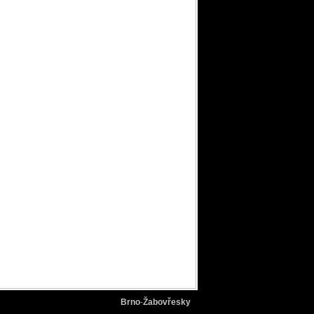
Brno
-
Žabovřesky