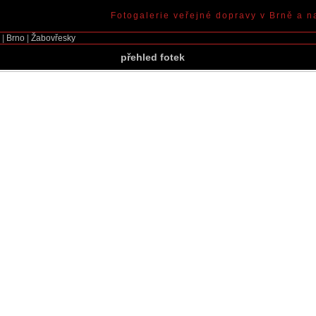
Fotogalerie veřejné dopravy v Brně a n
|
Brno
|
Žabovřesky
přehled fotek