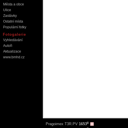
Města a obce
Ulice
Zastávky
Ostatní místa
Populární fotky
Fotogalerie
Vyhledávání
Autoři
Aktualizace
www.bmhd.cz
II
Pragoimex T3R.PV
1653