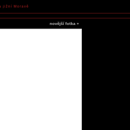
a jižní Moravě
novější fotka
»