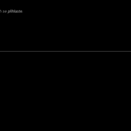
ch se
přihlaste
.