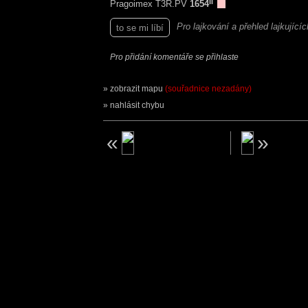
II
Pragoimex T3R.PV
1654
Pro lajkování a přehled lajkující
to se mi líbí
Pro přidání komentáře se přihlaste
zobrazit mapu
(souřadnice nezadány)
nahlásit chybu