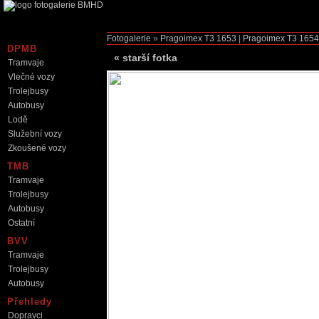
Fotogalerie
»
Pragoimex T3
1653
|
Pragoimex T3
1654
DPMB
«
starší fotka
Tramvaje
Vlečné vozy
Trolejbusy
Autobusy
Lodě
Služební vozy
Zkoušené vozy
TMB
Tramvaje
Trolejbusy
Autobusy
Ostatní
BVV
Tramvaje
Trolejbusy
Autobusy
Přehledy
Dopravci