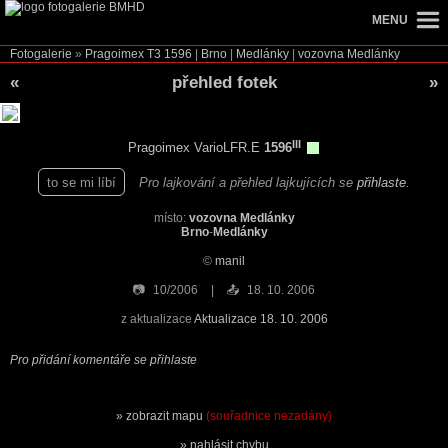
MENU
Fotogalerie
»
Pragoimex T3
1596
|
Brno
|
Medlánky
|
vozovna Medlánky
«
přehled fotek
»
III
Pragoimex VarioLFR.E
1596
to se mi líbí
Pro lajkování a přehled lajkujících se
přihlaste
.
místo:
vozovna Medlánky
Brno
-
Medlánky
©
manil
📷
10/2006
📤
18. 10. 2006
z aktualizace
Aktualizace 18. 10. 2006
Pro přidání komentáře se přihlaste
zobrazit mapu
(souřadnice nezadány)
nahlásit chybu