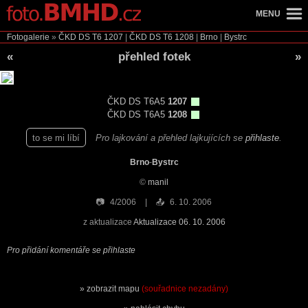
MENU
Fotogalerie
»
ČKD DS T6
1207
|
ČKD DS T6
1208
|
Brno
|
Bystrc
«
přehled fotek
»
ČKD DS T6A5
1207
ČKD DS T6A5
1208
to se mi líbí
Pro lajkování a přehled lajkujících se
přihlaste
.
Brno
-
Bystrc
©
manil
📷
4/2006
📤
6. 10. 2006
z aktualizace
Aktualizace 06. 10. 2006
Pro přidání komentáře se přihlaste
zobrazit mapu
(souřadnice nezadány)