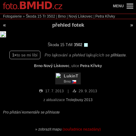
MENU
Fotogalerie
»
Škoda 15 Tr
3502
|
Brno
|
Nový Lískovec
|
Petra Křivky
«
přehled fotek
»
Škoda 15 TrM
3502
1
to se mi líbí
Pro lajkování a přehled lajkujících se
přihlaste
.
Brno
-
Nový Lískovec
, ulice
Petra Křivky
LukinT
Brno
📷
17. 7. 2013
📤
29. 9. 2013
z aktualizace
Trolejbusy 2013
Pro přidání komentáře se přihlaste
zobrazit mapu
(souřadnice nezadány)