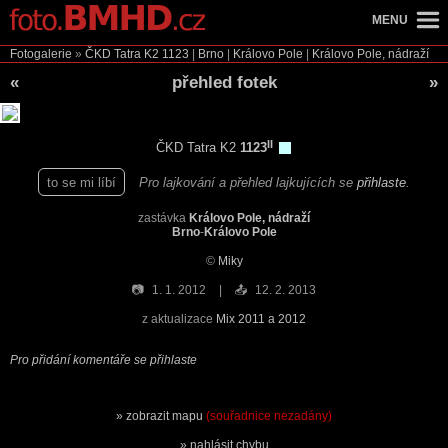
MENU
Fotogalerie
»
ČKD Tatra K2
1123
|
Brno
|
Královo Pole
|
Královo Pole, nádraží
«
přehled fotek
»
II
ČKD Tatra K2
1123
to se mi líbí
Pro lajkování a přehled lajkujících se
přihlaste
.
zastávka
Královo Pole, nádraží
Brno
-
Královo Pole
©
Miky
📷
1. 1. 2012
📤
12. 2. 2013
z aktualizace
Mix 2011 a 2012
Pro přidání komentáře se přihlaste
zobrazit mapu
(souřadnice nezadány)
nahlásit chybu