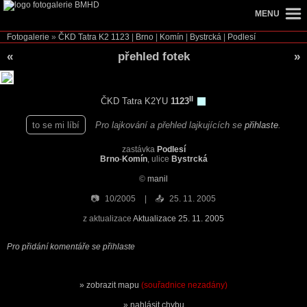
MENU
Fotogalerie
»
ČKD Tatra K2
1123
|
Brno
|
Komín
|
Bystrcká
|
Podlesí
«
přehled fotek
»
II
ČKD Tatra K2YU
1123
to se mi líbí
Pro lajkování a přehled lajkujících se
přihlaste
.
zastávka
Podlesí
Brno
-
Komín
, ulice
Bystrcká
©
manil
📷
10/2005
📤
25. 11. 2005
z aktualizace
Aktualizace 25. 11. 2005
Pro přidání komentáře se přihlaste
zobrazit mapu
(souřadnice nezadány)
nahlásit chybu