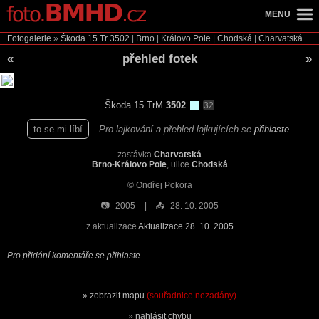
MENU
Fotogalerie
»
Škoda 15 Tr
3502
|
Brno
|
Královo Pole
|
Chodská
|
Charvatská
«
přehled fotek
»
Škoda 15 TrM
3502
32
to se mi líbí
Pro lajkování a přehled lajkujících se
přihlaste
.
zastávka
Charvatská
Brno
-
Královo Pole
, ulice
Chodská
© Ondřej Pokora
📷
2005
📤
28. 10. 2005
z aktualizace
Aktualizace 28. 10. 2005
Pro přidání komentáře se přihlaste
zobrazit mapu
(souřadnice nezadány)
nahlásit chybu