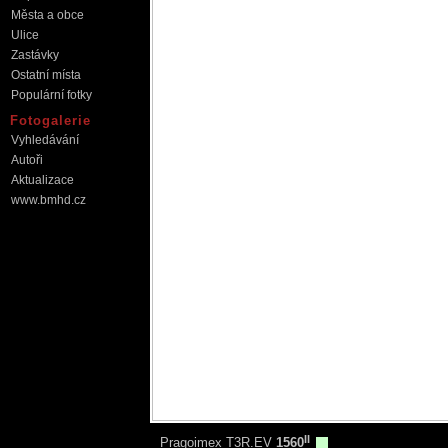
Města a obce
Ulice
Zastávky
Ostatní místa
Populární fotky
Fotogalerie
Vyhledávání
Autoři
Aktualizace
www.bmhd.cz
II
Pragoimex T3R.EV
1560