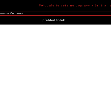
Fotogalerie veřejné dopravy v Brně a n
ozovna Medlánky
přehled fotek