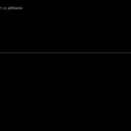
ch se
přihlaste
.