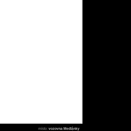
místo:
vozovna Medlánky