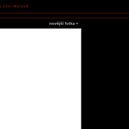
a jižní Moravě
novější fotka
»