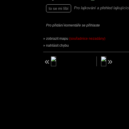
Pro lajkování a přehled lajkující
to se mi líbí
Pro přidání komentáře se přihlaste
zobrazit mapu
(souřadnice nezadány)
nahlásit chybu