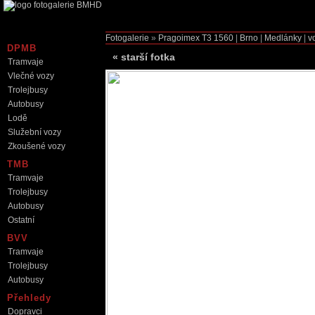
Fotogalerie
»
Pragoimex T3
1560
|
Brno
|
Medlánky
|
v
DPMB
«
starší fotka
Tramvaje
Vlečné vozy
Trolejbusy
Autobusy
Lodě
Služební vozy
Zkoušené vozy
TMB
Tramvaje
Trolejbusy
Autobusy
Ostatní
BVV
Tramvaje
Trolejbusy
Autobusy
Přehledy
Dopravci