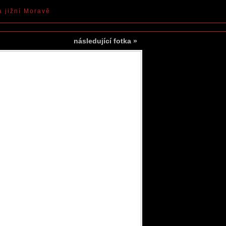
a jižní Moravě
následující fotka
»