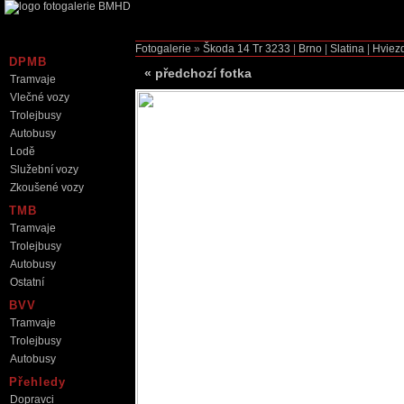
Fotogalerie
»
Škoda 14 Tr
3233
|
Brno
|
Slatina
|
Hviez
DPMB
«
předchozí fotka
Tramvaje
Vlečné vozy
Trolejbusy
Autobusy
Lodě
Služební vozy
Zkoušené vozy
TMB
Tramvaje
Trolejbusy
Autobusy
Ostatní
BVV
Tramvaje
Trolejbusy
Autobusy
Přehledy
Dopravci