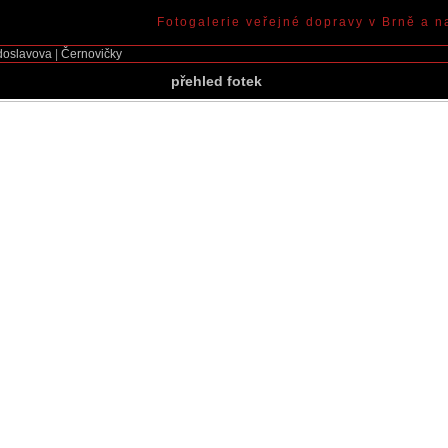
Fotogalerie veřejné dopravy v Brně a n
doslavova
|
Černovičky
přehled fotek