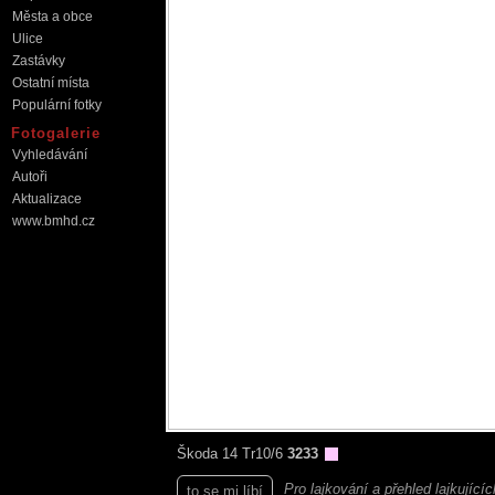
Města a obce
Ulice
Zastávky
Ostatní místa
Populární fotky
Fotogalerie
Vyhledávání
Autoři
Aktualizace
www.bmhd.cz
Škoda 14 Tr10/6
3233
Pro lajkování a přehled lajkující
to se mi líbí