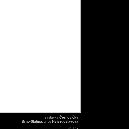
zastávka
Černovičky
Brno
-
Slatina
, ulice
Hviezdoslavova
©
Jirik