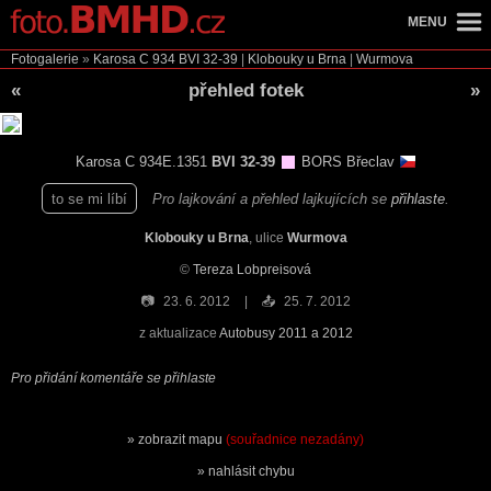
MENU
Fotogalerie
»
Karosa C 934
BVI 32-39
|
Klobouky u Brna
|
Wurmova
«
přehled fotek
»
Karosa C 934E.1351
BVI 32-39
BORS Břeclav
to se mi líbí
Pro lajkování a přehled lajkujících se
přihlaste
.
Klobouky u Brna
, ulice
Wurmova
©
Tereza Lobpreisová
📷
23. 6. 2012
📤
25. 7. 2012
z aktualizace
Autobusy 2011 a 2012
Pro přidání komentáře se přihlaste
zobrazit mapu
(souřadnice nezadány)
nahlásit chybu