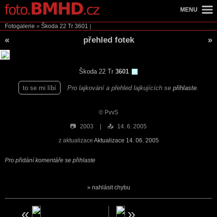
MENU
Fotogalerie
»
Škoda 22 Tr
3601
|
«
přehled fotek
»
Škoda 22 Tr
3601
to se mi líbí
Pro lajkování a přehled lajkujících se
přihlaste
.
© PvvS
📷
2003
📤
14. 6. 2005
z aktualizace
Aktualizace 14. 06. 2005
Pro přidání komentáře se přihlaste
nahlásit chybu