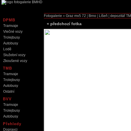
Fotogalerie
»
Graz mv5
72
|
Brno
|
Líšeň
|
depozitář TM
DPMB
«
předchozí fotka
Tramvaje
Vlečné vozy
Trolejbusy
Autobusy
Lodě
Služební vozy
Zkoušené vozy
TMB
Tramvaje
Trolejbusy
Autobusy
Ostatní
BVV
Tramvaje
Trolejbusy
Autobusy
Přehledy
Dopravci