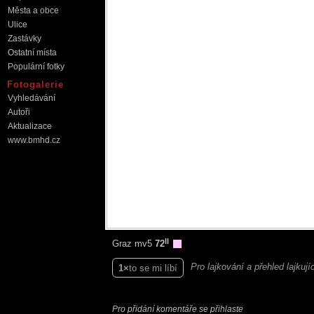
Města a obce
Ulice
Zastávky
Ostatní místa
Populární fotky
Fotogalerie
Vyhledávání
Autoři
Aktualizace
www.bmhd.cz
II
Graz mv5
72
Pro lajkování a přehled lajkuj
1
to se mi líbí
Pro přidání komentáře se přihlaste