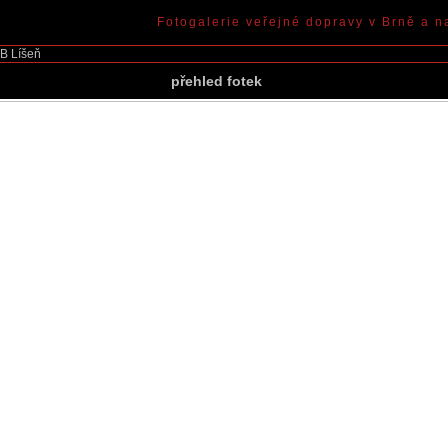
Fotogalerie veřejné dopravy v Brně a n
B Líšeň
přehled fotek