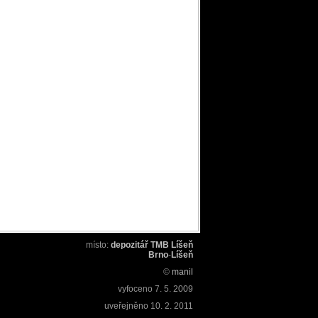
místo:
depozitář TMB Líšeň
Brno
-
Líšeň
©
manil
vyfoceno
7. 5. 2009
uveřejněno
10. 2. 2011