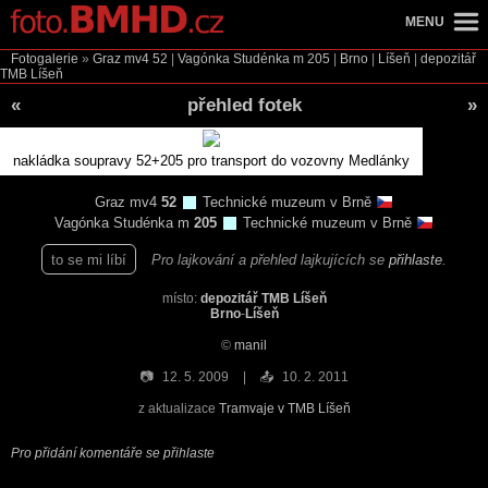
MENU
Fotogalerie
»
Graz mv4
52
|
Vagónka Studénka m
205
|
Brno
|
Líšeň
|
depozitář
TMB Líšeň
«
přehled fotek
»
nakládka soupravy 52+205 pro transport do vozovny Medlánky
Graz mv4
52
Technické muzeum v Brně
Vagónka Studénka m
205
Technické muzeum v Brně
to se mi líbí
Pro lajkování a přehled lajkujících se
přihlaste
.
místo:
depozitář TMB Líšeň
Brno
-
Líšeň
©
manil
📷
12. 5. 2009
📤
10. 2. 2011
z aktualizace
Tramvaje v TMB Líšeň
Pro přidání komentáře se přihlaste