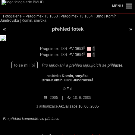
MENU
Fotogalerie
»
Pragoimex T3
1653
|
Pragoimex T3
1654
|
Brno
|
Komín
|
Jundrovská
|
Komín, smyčka
«
přehled fotek
»
II
Pragoimex T3R.PV
1653
1
II
Pragoimex T3R.PV
1654
1
to se mi líbí
Pro lajkování a přehled lajkujících se
přihlaste
.
zastávka
Komín, smyčka
Brno
-
Komín
, ulice
Jundrovská
©
Fixi
📷
2005
📤
10. 6. 2005
z aktualizace
Aktualizace 10. 06. 2005
Pro přidání komentáře se přihlaste