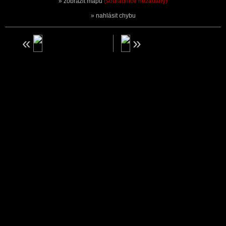
zobrazit mapu
(souřadnice nezadány)
nahlásit chybu