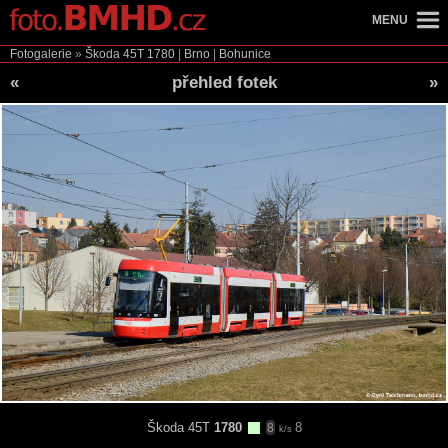
MENU
Fotogalerie
»
Škoda 45T
1780
|
Brno
|
Bohunice
«
přehled fotek
»
Škoda 45T
1780
8
8
k/s