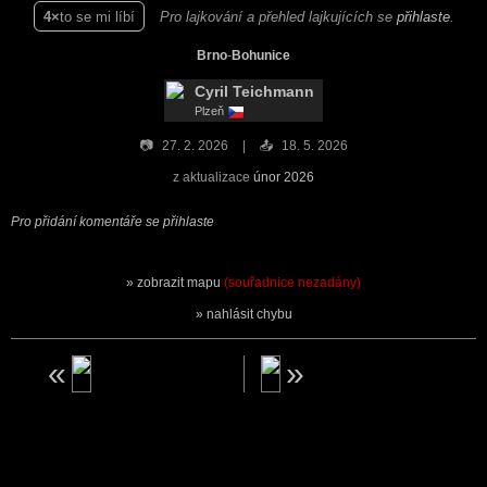
4
to se mi líbí
Pro lajkování a přehled lajkujících se
přihlaste
.
Brno
-
Bohunice
Cyril Teichmann
Plzeň
📷
27. 2. 2026
📤
18. 5. 2026
z aktualizace
únor 2026
Pro přidání komentáře se přihlaste
zobrazit mapu
(souřadnice nezadány)
nahlásit chybu