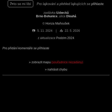
7
to se mi líbí
Pro lajkování a přehled lajkujících se
přihlaste
.
zastávka
Uzbecká
Brno
-
Bohunice
, ulice
Dlouhá
©
Honza Maňoušek
📷
5. 11. 2024
📤
22. 5. 2026
z aktualizace
Podzim 2024
Pro přidání komentáře se přihlaste
zobrazit mapu
(souřadnice nezadány)
nahlásit chybu