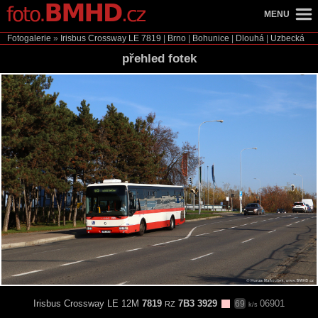
MENU
Fotogalerie
»
Irisbus Crossway LE
7819
|
Brno
|
Bohunice
|
Dlouhá
|
Uzbecká
přehled fotek
Irisbus Crossway LE 12M
7819
7B3 3929
06901
69
RZ
k/s