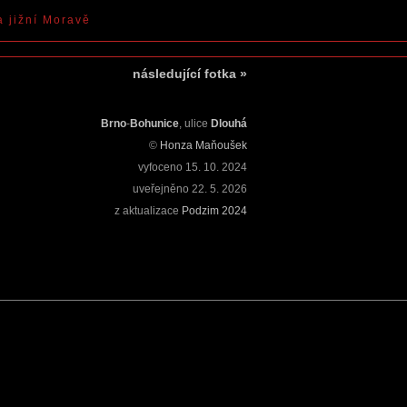
a jižní Moravě
následující fotka
»
Brno
-
Bohunice
, ulice
Dlouhá
©
Honza Maňoušek
vyfoceno
15. 10. 2024
uveřejněno
22. 5. 2026
z aktualizace
Podzim 2024