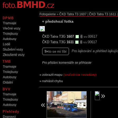
Fotogalerie
»
ČKD Tatra T3
1607
|
ČKD Tatra T3
1611
DPMB
«
předchozí fotka
Tramvaje
Vlečné vozy
Trolejbusy
ČKD Tatra T3G
1607
00617
6
k/s
Autobusy
ČKD Tatra T3G
1611
00617
6
k/s
Lodě
Služební vozy
Pro lajkování a přehled lajkuj
9
to se mi líbí
Zkoušené vozy
TMB
Pro přidání komentáře se přihlaste
Tramvaje
Trolejbusy
zobrazit mapu
(souřadnice nezadány)
Autobusy
nahlásit chybu
Ostatní
BVV
Tramvaje
Trolejbusy
Autobusy
Přehledy
Dopravci