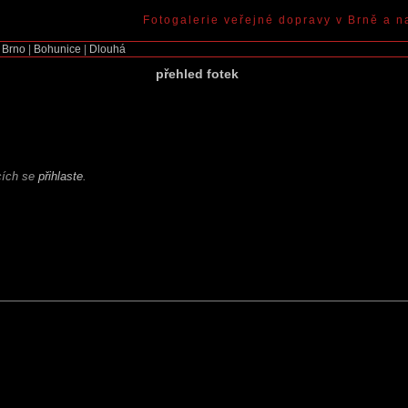
Fotogalerie veřejné dopravy v Brně a n
|
Brno
|
Bohunice
|
Dlouhá
přehled fotek
ících se
přihlaste
.