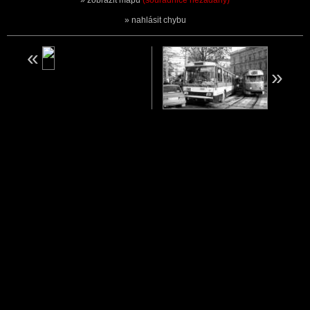
zobrazit mapu
(souřadnice nezadány)
nahlásit chybu