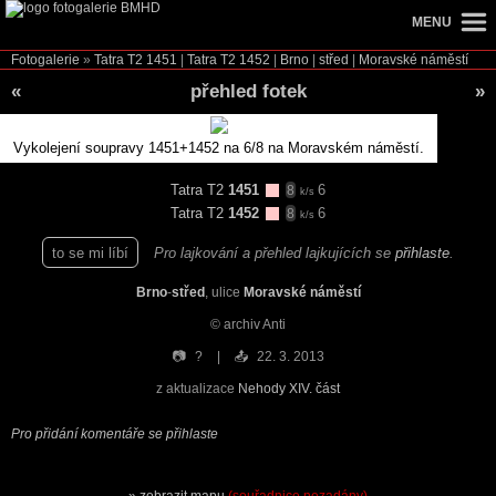
MENU
Fotogalerie
»
Tatra T2
1451
|
Tatra T2
1452
|
Brno
|
střed
|
Moravské náměstí
«
přehled fotek
»
Vykolejení soupravy 1451+1452 na 6/8 na Moravském náměstí.
Tatra T2
1451
6
8
k/s
Tatra T2
1452
6
8
k/s
to se mi líbí
Pro lajkování a přehled lajkujících se
přihlaste
.
Brno
-
střed
, ulice
Moravské náměstí
© archiv Anti
📷
?
📤
22. 3. 2013
z aktualizace
Nehody XIV. část
Pro přidání komentáře se přihlaste